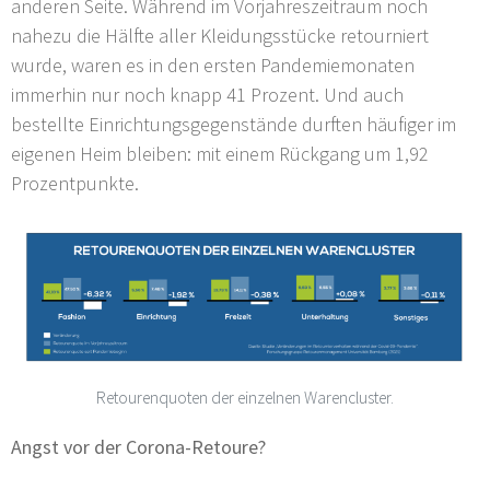
anderen Seite. Während im Vorjahreszeitraum noch
nahezu die Hälfte aller Kleidungsstücke retourniert
wurde, waren es in den ersten Pandemiemonaten
immerhin nur noch knapp 41 Prozent. Und auch
bestellte Einrichtungsgegenstände durften häufiger im
eigenen Heim bleiben: mit einem Rückgang um 1,92
Prozentpunkte.
Retourenquoten der einzelnen Warencluster.
Angst vor der Corona-Retoure?