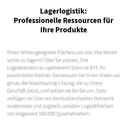
Lagerlogistik:
Professionelle Ressourcen für
Ihre Produkte
Ihnen fehlen geeignete Flächen, um alle Ihre Waren
sicher zu lagern? Oder Sie planen, Ihre
Logistikkosten zu optimieren? Dann ist B+S Ihr
persönlicher Partner. Gemeinsam mit Ihnen finden wir
genau die Warehousing-Lösung, die zu Ihrem
Geschäft passt, und setzen sie für Sie um. Dazu
verfügen wir über ein deutschlandweites Netzwerk
modernster und zugleich variabler Logistikflächen
von insgesamt 500.000 Quadratmetern.