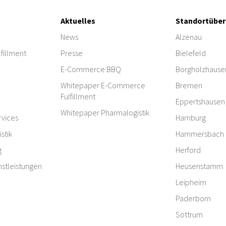
Aktuelles
Standortüber
News
Alzenau
fillment
Presse
Bielefeld
E-Commerce BBQ
Borgholzhause
Whitepaper E-Commerce
Bremen
Fulfillment
Eppertshausen
Whitepaper Pharmalogistik
vices
Hamburg
stik
Hammersbach
g
Herford
nstleistungen
Heusenstamm
Leipheim
Paderborn
Sottrum