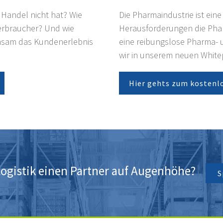
 Handel nicht hat? Wie
Die Pharmaindustrie ist ei
Verbraucher? Und wie
Herausforderungen die Pha
nsam das Kundenerlebnis
eine reibungslose Pharma- 
wir in unserem neuen White
Hier gehts zum kostenl
 Logistik einen Partner auf Augenhöhe?
S