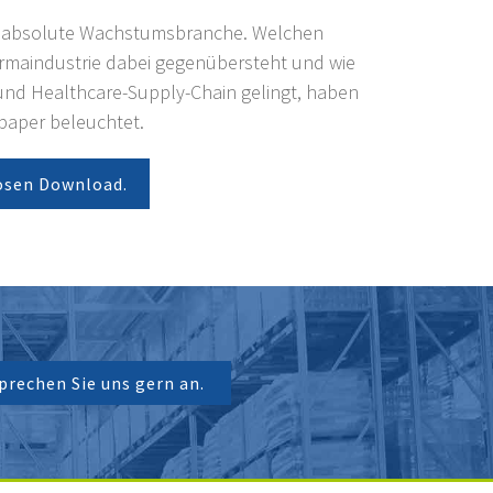
ne absolute Wachstumsbranche. Welchen
rmaindustrie dabei gegenübersteht und wie
und Healthcare-Supply-Chain gelingt, haben
paper beleuchtet.
osen Download.
prechen Sie uns gern an.