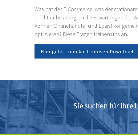
Was hat der E-Commerce, was der stationäre
erfüllt er bestmöglich die Erwartungen der 
können Onlinehändler und Logistiker gemei
optimieren? Diese Fragen treiben uns an.
Hier gehts zum kostenlosen Download.
Sie suchen für Ihre