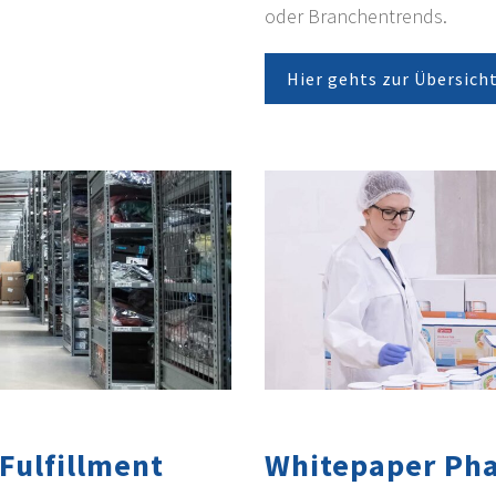
oder Branchentrends.
Hier gehts zur Übersich
Fulfillment
Whitepaper Pha