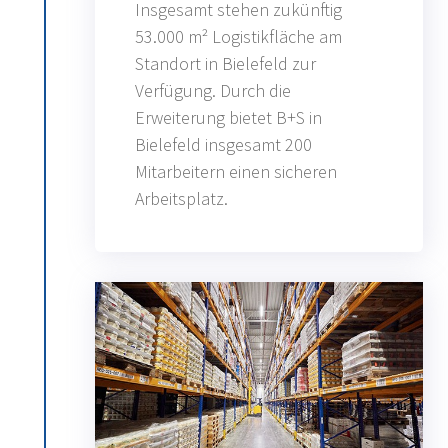
Insgesamt stehen zukünftig
53.000 m² Logistikfläche am
Standort in Bielefeld zur
Verfügung. Durch die
Erweiterung bietet B+S in
Bielefeld insgesamt 200
Mitarbeitern einen sicheren
Arbeitsplatz.