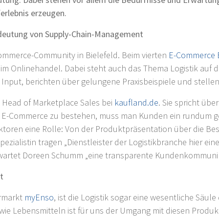
ferlebnis erzeugen.
deutung von Supply-Chain-Management
Commerce-Community in Bielefeld. Beim vierten
E-Commerce
im Onlinehandel. Dabei steht auch das Thema Logistik auf
n Input, berichten über gelungene Praxisbeispiele und stelle
 Head of Marketplace Sales bei
kaufland.de
. Sie spricht übe
m E-Commerce zu bestehen, muss man Kunden ein rundum gelu
aktoren eine Rolle: Von der Produktpräsentation über die Bes
zialistin tragen „Dienstleister der Logistikbranche hier ein
erwartet Doreen Schumm „eine transparente Kundenkommunika
t
rmarkt
myEnso
, ist die Logistik sogar eine wesentliche Säu
e Lebensmitteln ist für uns der Umgang mit diesen Produkt