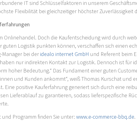
 verbundene IT sind Schlüsselfaktoren in unserem Geschäftsm
hste Flexibilität bei gleichzeitiger höchster Zuverlässigkeit 
uferfahrungen
m im Onlinehandel. Doch die Kaufentscheidung wird durch wei
einer guten Logistik punkten können, verschaffen sich einen 
g-Manager bei der
idealo internet GmbH
und Referent beim E
haben nur indirekten Kontakt zur Logistik. Dennoch ist für 
orm hoher Bedeutung.“ Das Fundament einer guten Customer 
dinnen und Kunden ankommt“, weiß Thomas Kurschat und erg
 Eine positive Kauferfahrung generiert sich durch eine reib
sen Lieferablauf zu garantieren, sodass lieferspezifische Rüc
rte.
t und Programm finden Sie unter:
www.e-commerce-bbq.de
.