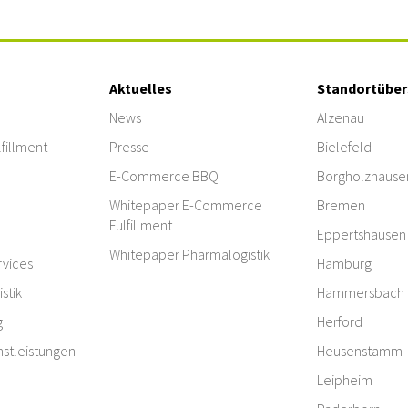
Aktuelles
Standortüber
News
Alzenau
fillment
Presse
Bielefeld
E-Commerce BBQ
Borgholzhause
Whitepaper E-Commerce
Bremen
Fulfillment
Eppertshausen
Whitepaper Pharmalogistik
vices
Hamburg
stik
Hammersbach
g
Herford
nstleistungen
Heusenstamm
Leipheim