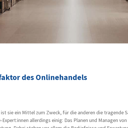
lfaktor des Onlinehandels
 ist sie ein Mittel zum Zweck, für die anderen die tragende S
xpert:innen allerdings einig: Das Planen und Managen von L
ng. Dabei stehen vor allem die Bedürfnisse und Erwartung