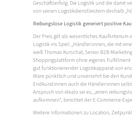
Geschäftserfolg. Die Logistik und die damit
von seinen Logistikdienstleistern deshalb „höc
Reibungslose Logistik generiert positive Ka
Der Preis gilt als wesentliches Kaufkriteriu
Logistik ins Spiel: „Händler:innen, die mit 
weiß Thomas Kurschat, Senior B2B-Marketin
Shoppingplattform ohne eigenes Fulfillment 
gut funktionierender Logistikapparat von en
Ware pünktlich und unversehrt bei den Kun
Endkund:innen auch die Händler:innen selbst.
Anspruch von idealo sei es, „einen reibungslo
aufkommen“, berichtet der E-Commerce-Expe
Weitere Informationen zu Location, Zeitpunk